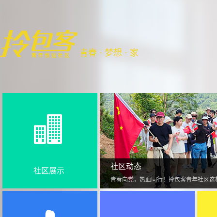
青春 · 梦想 · 家
社区动态
社区展示
青春向党，热血同行！拎包客青年社区这样