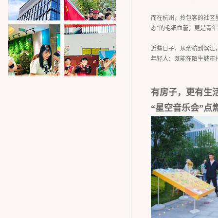
而在杭州，拎包客的社区
态”的毛细血管，更是青
满租！余开·心
青春向党，热血
近些日子，从余杭到滨江
巢，产业青年“心
同行！拎包客青
年轻人：既能在陌生城市
的归属”
年社区这样庆“七
走，下楼过节
无社区，不篮球
有房子，更有生
一”
“星空音乐会”点
丨“青BA”篮球联
赛，燃动青春！