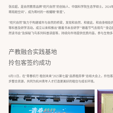
张应超，是自然教育品牌“咫尺自然”的创始人、中国科学院生态学硕士。202
蒋陪跑空间”，成为蒋村的一枚耀眼“新星”。
“咫尺自然”致力于构建城市与自然的桥梁，发现和自然、和彼此、和自身相处
等科普及研学活动。成立以来和推出“跟着书本去研学”“跟着节气去观鸟”“身边
然读书会”及探秘飞鸟系列科普讲座等，持续向市场提供优质内容。参与生物
产教融合实践基地
拎包客签约成功
6月11日，在“青春杭行·租创未来”2025第七届“品质租房季”总结大会上，拎
步整合资源，共同为杭州青年人才打造更美好的租住与成长环境。