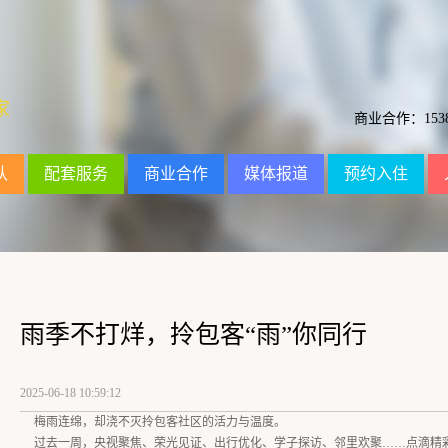
家
商业合作：15381
队
配套服务
商业合作
媒体报道
预约入住
雨季不打烊，拎包客“雨”你同行
2025-06-18 10:59:12
梅雨连绵，却浇不灭拎包客社区的活力与温度。
过去一周，央视聚焦、荣光见证、出行优化、学子探访、邻里欢聚……点滴精