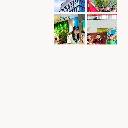
满租！余开·心
青春向党，热血
巢，产业青年“心
同行！拎包客青
的归属”
年社区这样庆“七
走，下楼过节
无社区，不篮球
一”
丨“青BA”篮球联
赛，燃动青春！