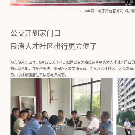
2020年萧一俊于拎包客首发《杭
公交开到家门口
良渚人才社区出行更方便了
为方便人才出行，6月12日关于将2582路公交起始站调整至良渚人才社区门
期实现落地。该举措将进一步完善区域交通体系，为良渚人才社区（才英璟庭
务，持续增强居住幸福感与归属感。